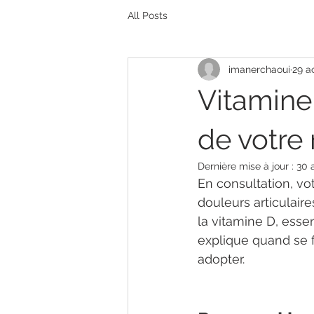
All Posts
imanerchaoui
29 a
Vitamine
de votre
Dernière mise à jour :
30 
En consultation, vo
douleurs articulair
la vitamine D, essen
explique quand se f
adopter.