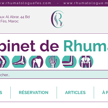
w.rhumatologuefes.com
-
www.rhumatologue.
ux Al Abrar, 44 Bd
 Fès, Maroc
binet de
Rhuma
..... Rhumatologue Fe
s
S
RÉSERVATION
ARTICLES
À 