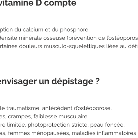
 vitamine D compte
rption du calcium et du phosphore.
densité minérale osseuse (prévention de l’ostéoporos
rtaines douleurs musculo-squelettiques liées au défic
envisager un dépistage ?
ble traumatisme, antécédent d’ostéoporose.
es, crampes, faiblesse musculaire.
ire limitée, photoprotection stricte, peau foncée.
es, femmes ménopausées, maladies inflammatoires 