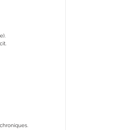
e).
it.
chroniques.