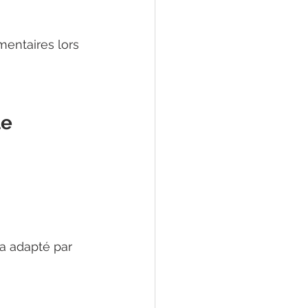
mentaires lors 
e 
a adapté par 