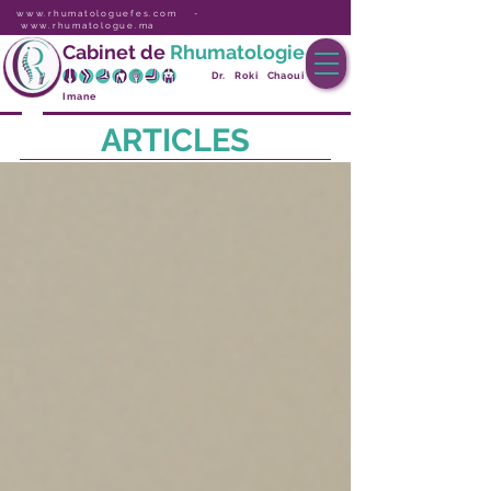
www.rhumatologuefes.com
-
www.rhumatologue.ma
Cabinet de
Rhumatologie
..... Rhumatologue Fe
s
-
Dr. Roki Chaoui
Imane
ARTICLES